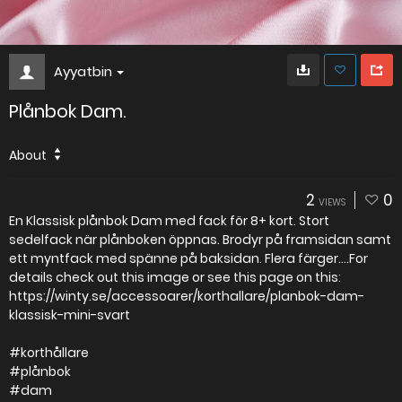
Ayyatbin
Plånbok Dam.
About
2
0
VIEWS
En Klassisk plånbok Dam med fack för 8+ kort. Stort
sedelfack när plånboken öppnas. Brodyr på framsidan samt
ett myntfack med spänne på baksidan. Flera färger....For
details check out this image or see this page on this:
https://winty.se/accessoarer/korthallare/planbok-dam-
klassisk-mini-svart
#korthållare
#plånbok
#dam