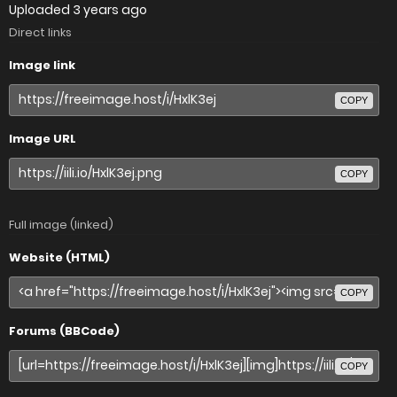
Uploaded
3 years ago
Direct links
Image link
COPY
Image URL
COPY
Full image (linked)
Website (HTML)
COPY
Forums (BBCode)
COPY