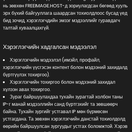
нь зөвхөн FREEIMAGE.HOST-д зориулагдсан бөгөөд хууль
эрх бүхий байгууллага шаардсан тохиолдлоос бусад үед
бид зочид, хэрэглэгчдийн эмзэг мэдээллийг гуравдагч
талтай хуваалцахгүй.
Хэрэглэгчийн хадгалсан мэдээлэл
Хэрэглэгчийн мэдээлэл (имэйл, профайл,
хэрэглэгчийн үүсгэсэн контент болон мэдээний захидалд
бүртгүүлэх тохиргоо).
Хэрэглэгчийн тохиргоо болон мэдээний захидал
хүлээн авах тохиргоо.
Зураг байршуулахдаа тухайн зурагтай холбон таны
IP-г манай мэдээллийн санд бүртгэхийг та зөвшөөрч
байна. Тухайн зургийг устгавал IP мөн бүрмөсөн
устгагдана. Та зөвхөн хэрэглэгчийн данстай тохиолдолд
өөрийн байршуулсан зургуудыг устгах боломжтой. Хэрэв