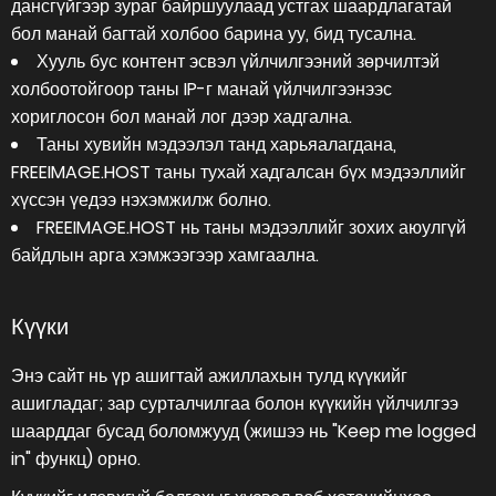
дансгүйгээр зураг байршуулаад устгах шаардлагатай
бол манай багтай холбоо барина уу, бид тусална.
Хууль бус контент эсвэл үйлчилгээний зөрчилтэй
холбоотойгоор таны IP-г манай үйлчилгээнээс
хориглосон бол манай лог дээр хадгална.
Таны хувийн мэдээлэл танд харьяалагдана,
FREEIMAGE.HOST таны тухай хадгалсан бүх мэдээллийг
хүссэн үедээ нэхэмжилж болно.
FREEIMAGE.HOST нь таны мэдээллийг зохих аюулгүй
байдлын арга хэмжээгээр хамгаална.
Күүки
Энэ сайт нь үр ашигтай ажиллахын тулд күүкийг
ашигладаг; зар сурталчилгаа болон күүкийн үйлчилгээ
шаарддаг бусад боломжууд (жишээ нь "Keep me logged
in" функц) орно.