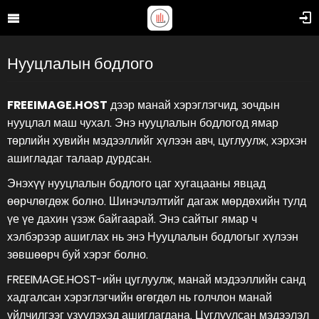
Нууцлалын бодлого
FREEIMAGE.HOST
дээр манай хэрэглэгчид, зочдын
нууцлал маш чухал. Энэ нууцлалын бодлогод ямар
төрлийн хувийн мэдээллийг хүлээн авч, цуглуулж, хэрхэн
ашигладаг талаар дурдсан.
Энэхүү нууцлалын бодлого цаг хугацааны явцад
өөрчлөгдөж болно. Шинэчлэлтийг дагаж мөрдөхийн тулд
үе үе дахин үзэж байгаарай. Энэ сайтыг ямар ч
хэлбэрээр ашиглах нь энэ Нууцлалын бодлогыг хүлээн
зөвшөөрч буй хэрэг болно.
FREEIMAGE.HOST-ийн цуглуулж, манай мэдээллийн санд
хадгалсан хэрэглэгчийн өгөгдөл нь голчлон манай
үйлчилгээг үзүүлэхэд ашиглагдана. Цуглуулсан мэдээлэл