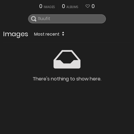
0
0
0
IMAGES
ALBUMS
Images
Most recent
There's nothing to show here.