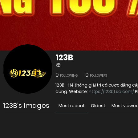
123B
0
0
FOLLOWING
FOLLOWERS
123B - Hệ thống giải trí cá cược đẳng
dùng. Website:
https://123b1.sa.com/
P
123B's Images
Most recent
Oldest
Most viewe