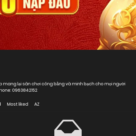
 cấp mang lại sân chơi công bằng và minh bạch cho mọi người
hone: 0963842152
d
Most liked
AZ