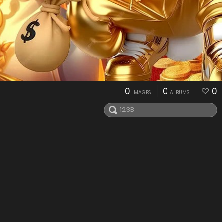
0
0
0
IMAGES
ALBUMS