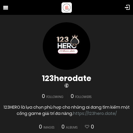
123herodate
0
0
FOLLOWING
FOLLOWERS
123HERO là lựa chọn phù hợp cho những ai đang tìm kiếm một
cổng game giải trí đa năng.
https://123hero.date/
0
0
0
IMAGES
ALBUMS