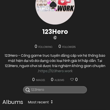
123Hero
0
0
FOLLOWING
FOLLOWERS
123Hero - Cổng game trực tuyến đẳng cấp với hệ thống bảo
mật hiện đại và đa dạng các loại hình giải trí hấp dẫn. Tại
123Hero, người chơi sẽ được trải nghiệm không gian chuyên
.
https://123hero.work
0
0
0
IMAGES
ALBUMS
Albums
Most recent