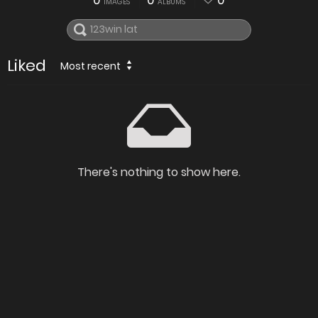
0
0
0
IMAGES
ALBUMS
Liked
Most recent
There's nothing to show here.