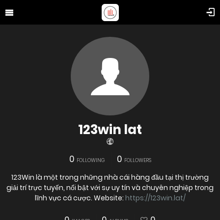
123win lat
0
0
FOLLOWING
FOLLOWERS
123Win là một trong những nhà cái hàng đầu tại thị trường
giải trí trực tuyến, nổi bật với sự uy tín và chuyên nghiệp trong
lĩnh vực cá cược. Website:
https://123win.lat/