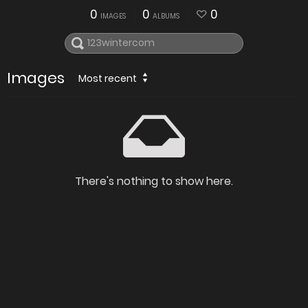
0
0
0
IMAGES
ALBUMS
Images
Most recent
There's nothing to show here.