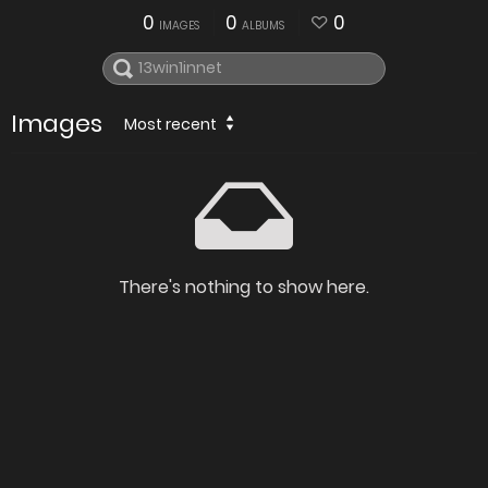
0
0
0
IMAGES
ALBUMS
Images
Most recent
There's nothing to show here.