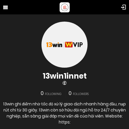
13win1innet
0
0
FOLLOWING
FOLLOWERS
13win ghi điểm nhờ tốc độ xử lý giao dịch nhanh hàng đầu, nạp
rút chỉ từ 30 giây. 13win còn sở hữu đội ngũ hỗ trợ 24/7 chuyên
nghiệp, sẵn sàng giải đáp mọi vấn đề của hội viên. Website:
https: