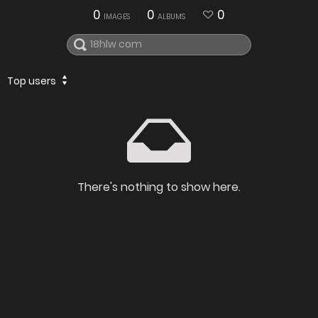
0
0
0
IMAGES
ALBUMS
Top users
There's nothing to show here.