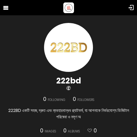
222bd
0
0
FOLLOWING
FOLLOWERS
222BD একটি সহজ, দ্রুত এবং ব্যবহারবান্ধব প্ল্যাটফর্ম, যা আপনাকে নির্ভরযোগ্য ডিজিটাল
পরিষেবা ও মসৃণ অ
0
0
0
IMAGES
ALBUMS