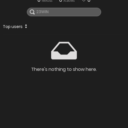
0
0
0
IMAGES
ALBUMS
Top users
There's nothing to show here.