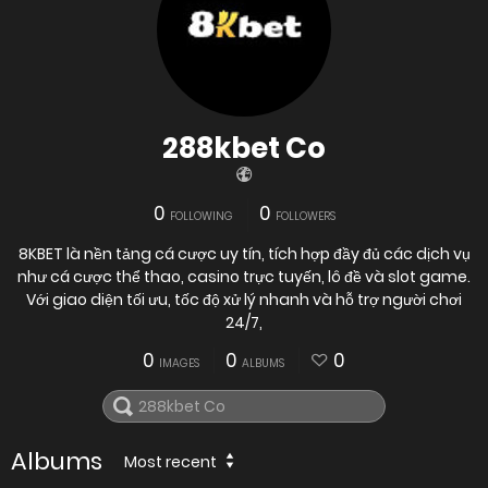
288kbet Co
0
0
FOLLOWING
FOLLOWERS
8KBET là nền tảng cá cược uy tín, tích hợp đầy đủ các dịch vụ
như cá cược thể thao, casino trực tuyến, lô đề và slot game.
Với giao diện tối ưu, tốc độ xử lý nhanh và hỗ trợ người chơi
24/7,
0
0
0
IMAGES
ALBUMS
Albums
Most recent