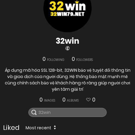
32win
0
0
FOLLOWING
FOLLOWERS
Áp dụng mã hóa SSL 128-bit, 32WIN bảo vệ tuyệt đối thông tin
và giao dịch của người dùng. Hệ thống bảo mật mạnh mẽ
cùng chính sách bảo vệ khách hàng rõ ràng giúp người chơi
yên tâm giải trí
0
0
0
IMAGES
ALBUMS
Liked
Most recent