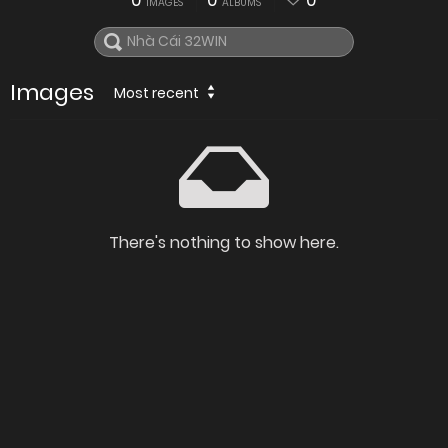
0
0
0
IMAGES
ALBUMS
Images
Most recent
There's nothing to show here.