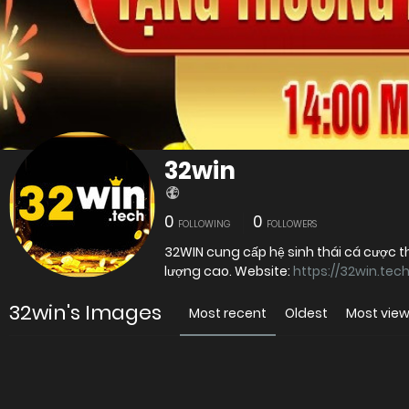
32win
0
0
FOLLOWING
FOLLOWERS
32WIN cung cấp hệ sinh thái cá cược t
lượng cao. Website:
https://32win.tech
32win's Images
Most recent
Oldest
Most vie