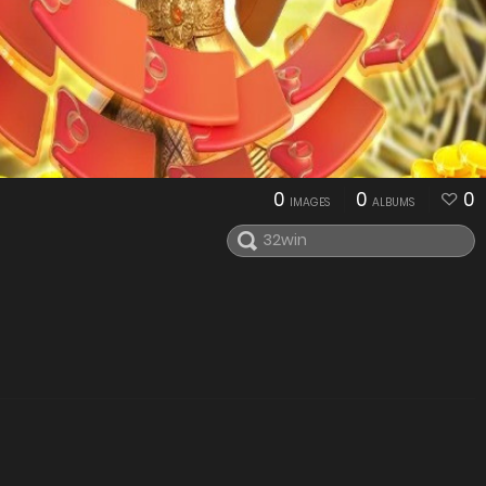
0
0
0
IMAGES
ALBUMS