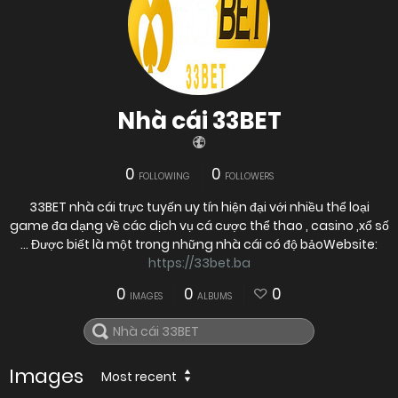
Nhà cái 33BET
0
0
FOLLOWING
FOLLOWERS
33BET nhà cái trực tuyến uy tín hiện đại với nhiều thể loại
game đa dạng về các dịch vụ cá cược thể thao , casino ,xổ số
... Được biết là một trong những nhà cái có độ bảoWebsite:
https://33bet.ba
0
0
0
IMAGES
ALBUMS
Images
Most recent