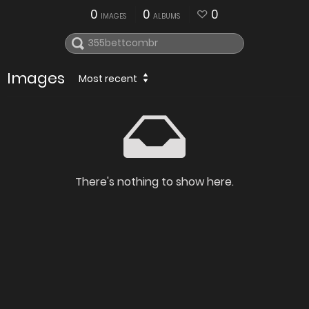
0
0
0
IMAGES
ALBUMS
Images
Most recent
There's nothing to show here.