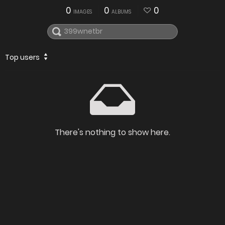
0
0
0
IMAGES
ALBUMS
Top users
There's nothing to show here.