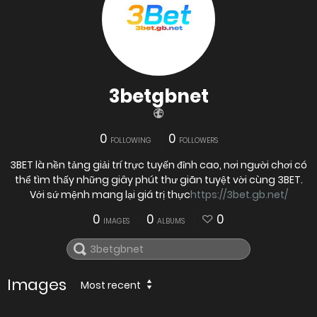
3betgbnet
0
0
FOLLOWING
FOLLOWERS
3BET là nền tảng giải trí trực tuyến đỉnh cao, nơi người chơi có
thể tìm thấy những giây phút thư giãn tuyệt vời cùng 3BET.
Với sứ mệnh mang lại giá trị thực
https://3bet.gb.net/
0
0
0
IMAGES
ALBUMS
Images
Most recent