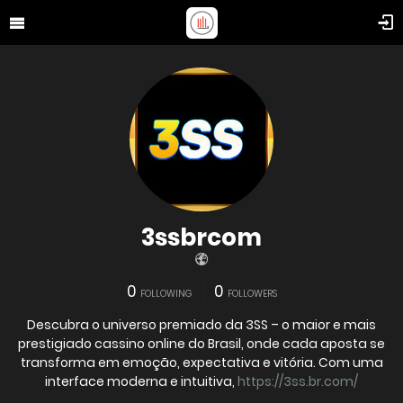
3ssbrcom
0
0
FOLLOWING
FOLLOWERS
Descubra o universo premiado da 3SS – o maior e mais
prestigiado cassino online do Brasil, onde cada aposta se
transforma em emoção, expectativa e vitória. Com uma
interface moderna e intuitiva,
https://3ss.br.com/