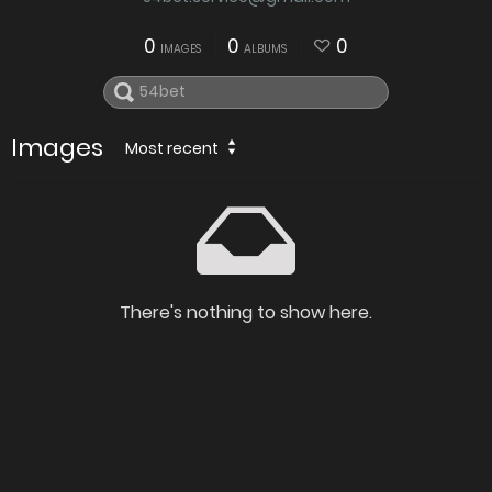
0
0
0
IMAGES
ALBUMS
Images
Most recent
There's nothing to show here.