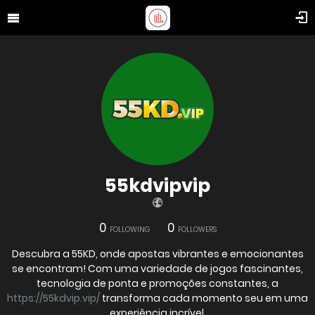
55kdvipvip
0
0
FOLLOWING
FOLLOWERS
Descubra a 55KD, onde apostas vibrantes e emocionantes
se encontram! Com uma variedade de jogos fascinantes,
tecnologia de ponta e promoções constantes, a
https://55kdvip.vip/
transforma cada momento seu em uma
experiência incrível.