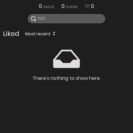
0
0
0
IMAGES
ALBUMS
Liked
Most recent
There's nothing to show here.