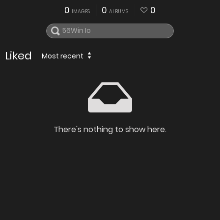
0
0
0
IMAGES
ALBUMS
Liked
Most recent
There's nothing to show here.