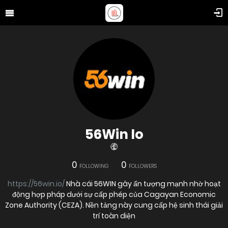
56Win Io
0
0
FOLLOWING
FOLLOWERS
https://56win.io/
Nhà cái 56WIN gây ấn tượng mạnh nhờ hoạt
động hợp pháp dưới sự cấp phép của Cagayan Economic
Zone Authority (CEZA). Nền tảng này cung cấp hệ sinh thái giải
trí toàn diện