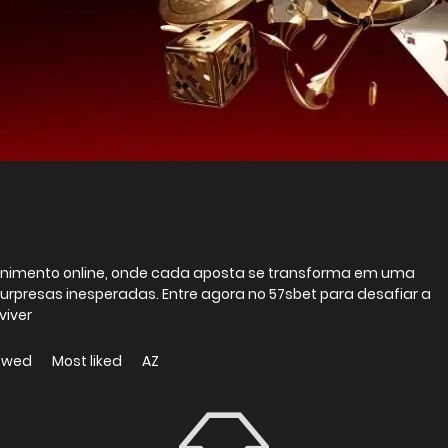
etenimento online, onde cada aposta se transforma em uma
surpresas inesperadas. Entre agora no 57sbet para desafiar a
viver
ewed
Most liked
AZ