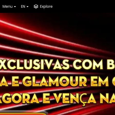
Menu
EN
Explore