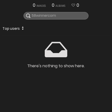
0
0
0
IMAGES
ALBUMS
Top users
There's nothing to show here.