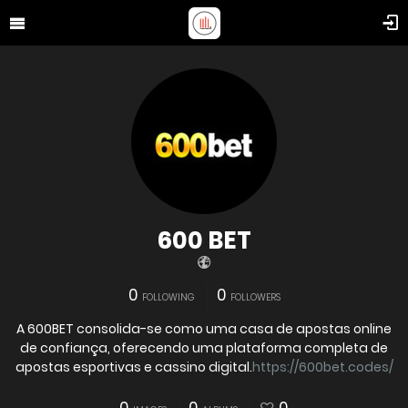
600 BET
0
0
FOLLOWING
FOLLOWERS
A 600BET consolida-se como uma casa de apostas online
de confiança, oferecendo uma plataforma completa de
apostas esportivas e cassino digital.
https://600bet.codes/