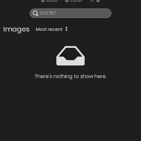
0
0
0
IMAGES
ALBUMS
Images
Most recent
There's nothing to show here.