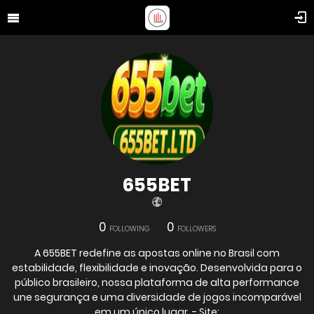
655BET
0
0
FOLLOWING
FOLLOWERS
A 655BET redefine as apostas online no Brasil com
estabilidade, flexibilidade e inovação. Desenvolvida para o
público brasileiro, nossa plataforma de alta performance
une segurança e uma diversidade de jogos incomparável
em um único lugar. - Site: