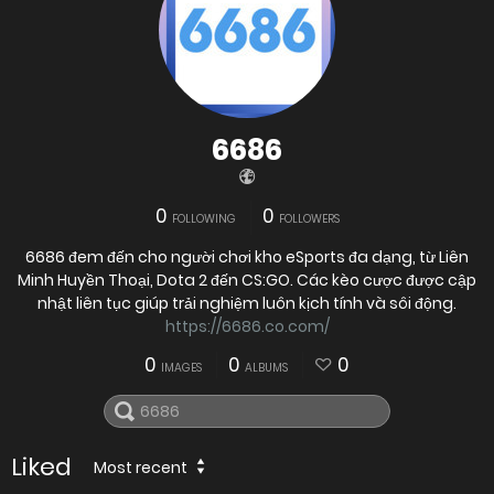
6686
0
0
FOLLOWING
FOLLOWERS
6686 đem đến cho người chơi kho eSports đa dạng, từ Liên
Minh Huyền Thoại, Dota 2 đến CS:GO. Các kèo cược được cập
nhật liên tục giúp trải nghiệm luôn kịch tính và sôi động.
https://6686.co.com/
0
0
0
IMAGES
ALBUMS
Liked
Most recent