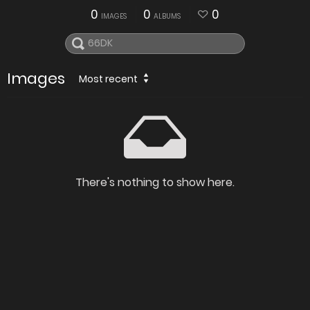
0
0
0
IMAGES
ALBUMS
Images
Most recent
There's nothing to show here.