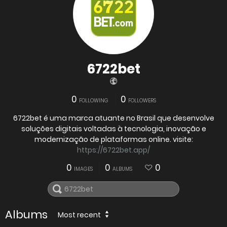
6722bet
0
0
FOLLOWING
FOLLOWERS
6722bet é uma marca atuante no Brasil que desenvolve
soluções digitais voltadas à tecnologia, inovação e
modernização de plataformas online. visite:
https://6722bet.app/
0
0
0
IMAGES
ALBUMS
Albums
Most recent