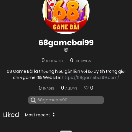
68gamebai99
0
0
FOLLOWING
FOLLOWERS
68 Game Bài là thương hiệu gắn liền với sự uy tín trong giới
chơi game đổi Website:
https://68gamebai99.com/
0
0
0
IMAGES
ALBUMS
Liked
Most recent