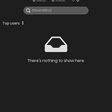
0
0
0
IMAGES
ALBUMS
Top users
There's nothing to show here.