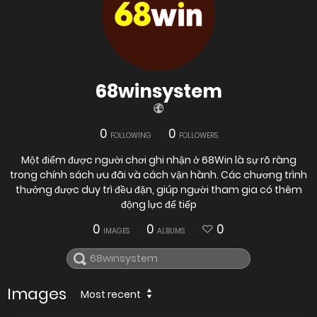
68winsystem
0
0
FOLLOWING
FOLLOWERS
Một điểm được người chơi ghi nhận ở 68Win là sự rõ ràng
trong chính sách ưu đãi và cách vận hành. Các chương trình
thưởng được duy trì đều đặn, giúp người tham gia có thêm
động lực để tiếp
0
0
0
IMAGES
ALBUMS
Images
Most recent