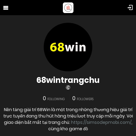
68wintrangchu
0
0
FOLLOWING
FOLLOWERS
Nền tảng giải trí 68Win là một trong những thương hiệu giải trí
trực tuyến đang thu hút hàng triệu lượt truy cập mỗi ngày. Với
giao diện bắt mắt tại trang chủ:
https://simsodepmobi.com/
,
cùng kho game đồ