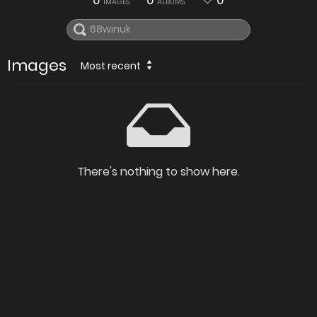
0
0
0
IMAGES
ALBUMS
Images
Most recent
There's nothing to show here.