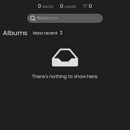
0
0
0
IMAGES
ALBUMS
Albums
Most recent
There's nothing to show here.