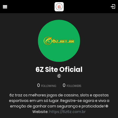
6Z Site Oficial
0
0
FOLLOWING
FOLLOWERS
6z traz os melhores jogos de cassino, slots e apostas
esportivas em um só lugar. Registre-se agora e viva a
emoção de ganhar com segurança e praticidade! 🌐
Website:
https://6z6z.com.br