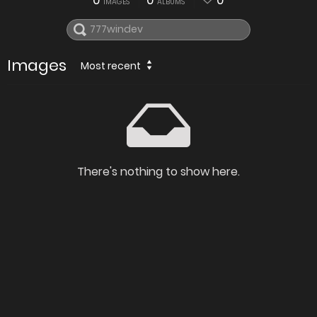
0
0
0
IMAGES
ALBUMS
Images
Most recent
There's nothing to show here.