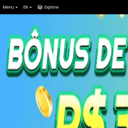
Menu
EN
Explore