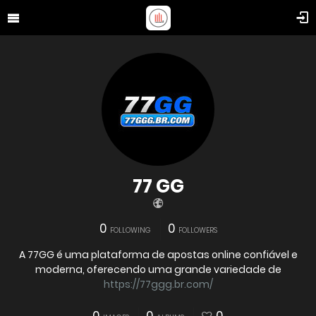
77 GG
0
0
FOLLOWING
FOLLOWERS
A 77GG é uma plataforma de apostas online confiável e
moderna, oferecendo uma grande variedade de
https://77ggg.br.com/