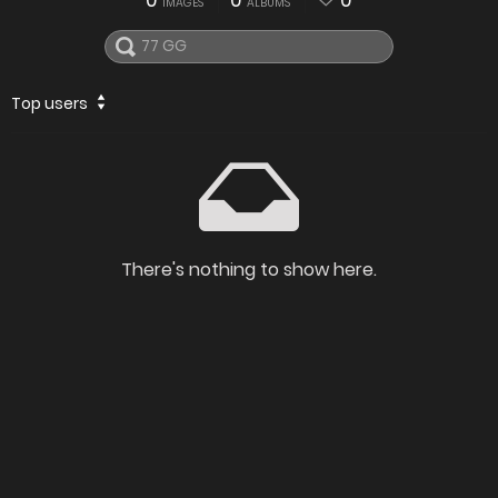
0
0
0
IMAGES
ALBUMS
Top users
There's nothing to show here.