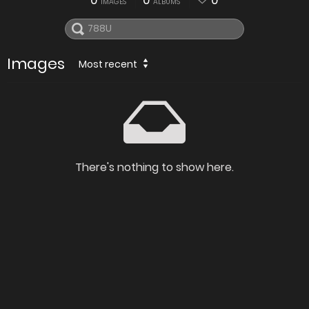
0
0
0
IMAGES
ALBUMS
Images
Most recent
There's nothing to show here.