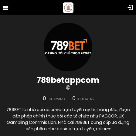
789betappcom
0
0
FOLLOWING
FOLLOWERS
789BET là nhà cái cá cược trực tuyến uy tín hàng đầu, được
cấp phép chính thức bởi các tổ chức như PAGCOR, UK
Gambling Commission. Nhà cái 789BET cung cấp đa dạng
sản phẩm như casino trực tuyến, cá cượ