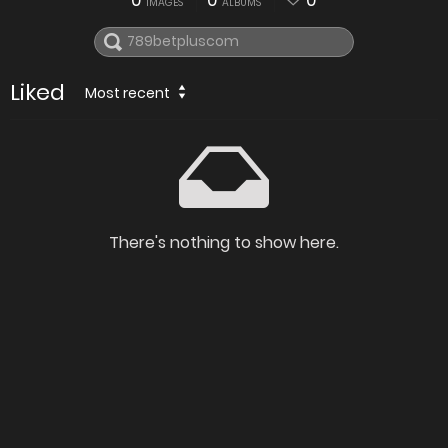
0
0
0
IMAGES
ALBUMS
Liked
Most recent
There's nothing to show here.