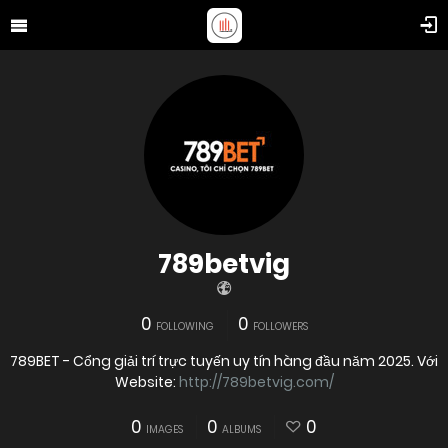
789betvig
0
0
FOLLOWING
FOLLOWERS
789BET - Cổng giải trí trực tuyến uy tín hàng đầu năm 2025. Với
Website:
http://789betvig.com/
0
0
0
IMAGES
ALBUMS