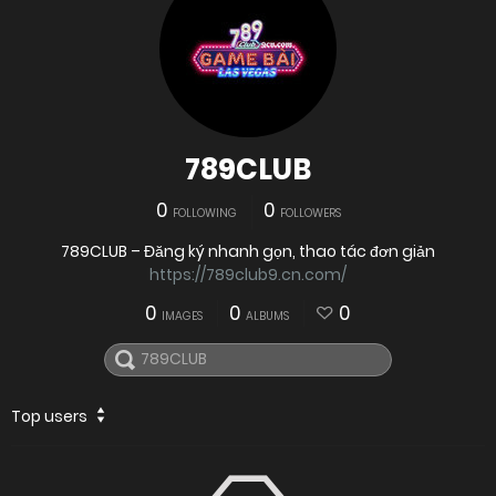
789CLUB
0
0
FOLLOWING
FOLLOWERS
789CLUB – Đăng ký nhanh gọn, thao tác đơn giản
https://789club9.cn.com/
0
0
0
IMAGES
ALBUMS
Top users