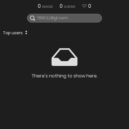
0
0
0
IMAGES
ALBUMS
Top users
There's nothing to show here.