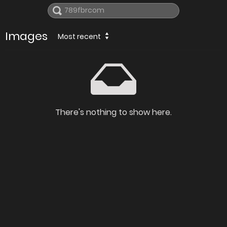
Images
Most recent
There's nothing to show here.