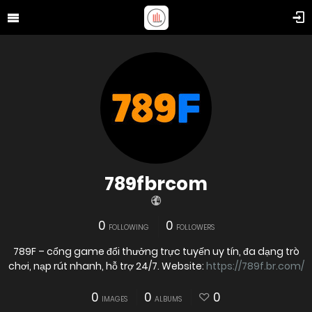
789fbrcom
0
0
FOLLOWING
FOLLOWERS
789F – cổng game đổi thưởng trực tuyến uy tín, đa dạng trò
chơi, nạp rút nhanh, hỗ trợ 24/7. Website:
https://789f.br.com/
0
0
0
IMAGES
ALBUMS